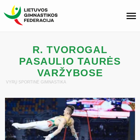
R. TVOROGAL
PASAULIO TAURĖS
VARŽYBOSE
VYRŲ SPORTINĖ GIMNASTIKA