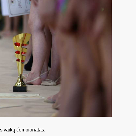
s vaikų čempionatas.