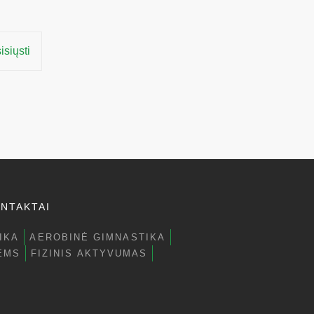
isiųsti
NTAKTAI
IKA
AEROBINĖ GIMNASTIKA
EMS
FIZINIS AKTYVUMAS