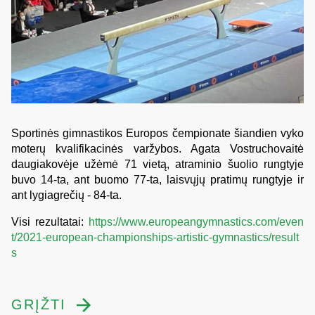
Sportinės gimnastikos Europos čempionate šiandien vyko
moterų kvalifikacinės varžybos. Agata Vostruchovaitė
daugiakovėje užėmė 71 vietą, atraminio šuolio rungtyje
buvo 14-ta, ant buomo 77-ta, laisvųjų pratimų rungtyje ir
ant lygiagrečių - 84-ta.
Visi rezultatai:
https://www.europeangymnastics.com/even
t/2021-european-championships-artistic-gymnastics/result
s
GRĮŽTI